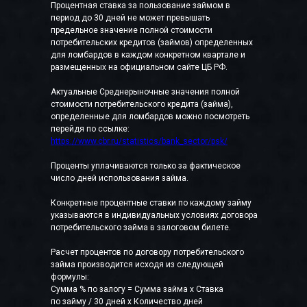
Процентная ставка за пользование займом в
период до 30 дней не может превышать
предельное значение полной стоимости
потребительских кредитов (займов) определенных
для ломбардов в каждом конкретном квартале и
размещенных на официальном сайте ЦБ РФ.
Актуальные Среднерыночные значения полной
стоимости потребительского кредита (займа),
определенные для ломбардов можно посмотреть
перейдя по ссылке:
https://www.cbr.ru/statistics/bank_sector/psk/
Проценты уплачиваются только за фактическое
число дней использования займа.
Конкретные процентные ставки по каждому займу
указываются в индивидуальных условиях договора
потребительского займа в залоговом билете.
Расчет процентов по договору потребительского
займа производится исходя из следующей
формулы:
Сумма % по залогу = Сумма займа x Ставка
по займу / 30 дней x Количество дней