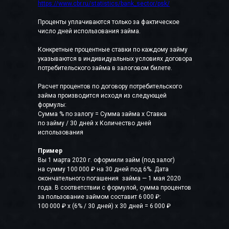
https://www.cbr.ru/statistics/bank_sector/psk/
Проценты уплачиваются только за фактическое
число дней использования займа.
Конкретные процентные ставки по каждому займу
указываются в индивидуальных условиях договора
потребительского займа в залоговом билете.
Расчет процентов по договору потребительского
займа производится исходя из следующей
формулы:
Сумма % по залогу = Сумма займа x Ставка
по займу / 30 дней x Количество дней
использования
Пример
Вы 1 марта 2020 г. оформили займ (под залог)
на сумму 100 000 ₽ на 30 дней под 6%. Дата
окончательного погашения займа — 1 мая 2020
года. В соответствии с формулой, сумма процентов
за пользование займом составит 6 000 ₽:
100 000 ₽ x (6% / 30 дней) x 30 дней = 6 000 ₽