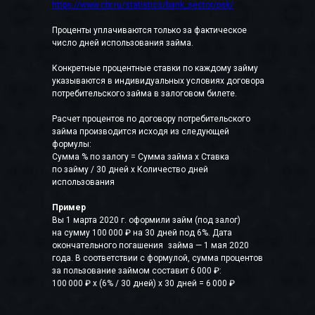
https://www.cbr.ru/statistics/bank_sector/psk/
Проценты уплачиваются только за фактическое
число дней использования займа.
Конкретные процентные ставки по каждому займу
указываются в индивидуальных условиях договора
потребительского займа в залоговом билете.
Расчет процентов по договору потребительского
займа производится исходя из следующей
формулы:
Сумма % по залогу = Сумма займа x Ставка
по займу / 30 дней x Количество дней
использования
Пример
Вы 1 марта 2020 г. оформили займ (под залог)
на сумму 100 000 ₽ на 30 дней под 6%. Дата
окончательного погашения займа — 1 мая 2020
года. В соответствии с формулой, сумма процентов
за пользование займом составит 6 000 ₽:
100 000 ₽ x (6% / 30 дней) x 30 дней = 6 000 ₽