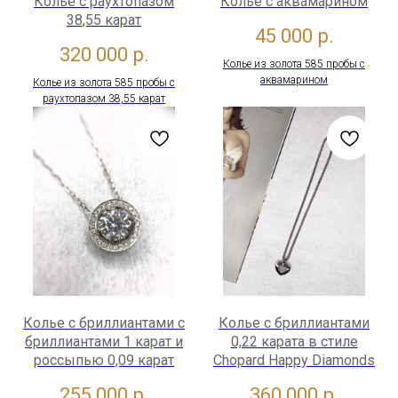
Колье с раухтопазом
Колье с аквамарином
38,55 карат
45 000
р.
320 000
р.
Колье из золота 585 пробы с
аквамарином
Колье из золота 585 пробы с
раухтопазом 38,55 карат
Колье с бриллиантами с
Колье с бриллиантами
бриллиантами 1 карат и
0,22 карата в стиле
россыпью 0,09 карат
Сhopard Happy Diamonds
255 000
р.
360 000
р.