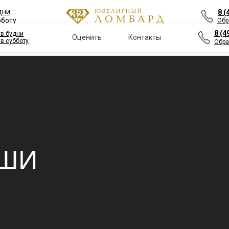
удни
8 (
бботу
Обр
8 (4
- в будни
Оценить
Контакты
 в субботу
Обра
75%
Оценить
Получить займ
Продать
Контакты
АШИ