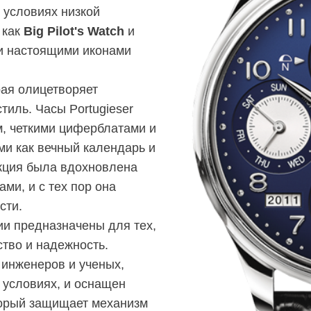
 условиях низкой
 как
Big Pilot's Watch
и
ли настоящими иконами
рая олицетворяет
тиль. Часы Portugieser
, четкими циферблатами и
и как вечный календарь и
кция была вдохновлена
ми, и с тех пор она
сти.
ии предназначены для тех,
ство и надежность.
 инженеров и ученых,
 условиях, и оснащен
торый защищает механизм