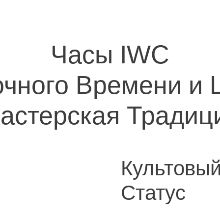
Часы IWC
очного Времени и
астерская Традиц
Культовы
Статус