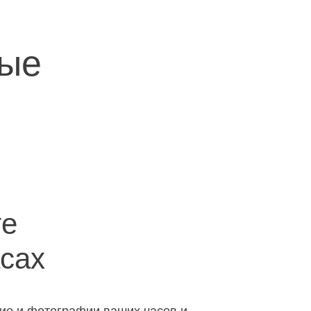
ные
те
асах