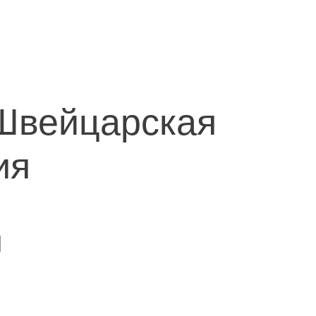
 Швейцарская
ия
й