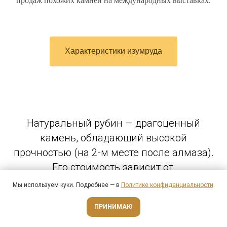
продаж похожих камней на международных выставках.
Характеристики изумруда
Натуральный рубин — драгоценный
камень, обладающий высокой
прочностью (на 2-м месте после алмаза).
Его стоимость зависит от:
Мы используем куки. Подробнее — в
Политике конфиденциальности
.
Свяжитесь с нами
Оценить онлайн
ПРИНИМАЮ