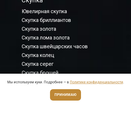
Скупка
Ювелирная скупка
Скупка бриллиантов
Скупка золота
Скупка лома золота
Скупка швейцарских часов
Скупка колец
Скупка серег
Скупка брошей
Скупка браслетов
Мы используем куки. Подробнее — в
Политике конфиденциальности
.
Скупка драгоценных камней
Оценить онлайн
ПРИНИМАЮ
Скупка ювелирных украшений
Скупка брендовых сумок
Залог