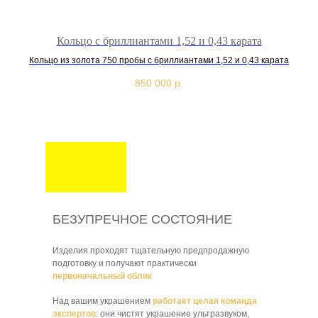
Кольцо с бриллиантами 1,52 и 0,43 карата
Кольцо из золота 750 пробы с бриллиантами 1,52 и 0,43 карата
Ко
850 000
р.
БЕЗУПРЕЧНОЕ СОСТОЯНИЕ
Изделия проходят тщательную предпродажную
подготовку и получают практически
первоначальный облик
Над вашим украшением
работает целая команда
экспертов
: они чистят украшение ультразвуком,