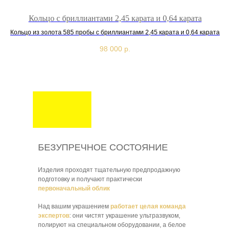
Кольцо с бриллиантами 2,45 карата и 0,64 карата
К
Кольцо из золота 585 пробы с бриллиантами 2,45 карата и 0,64 карата
Ко
98 000
р.
БЕЗУПРЕЧНОЕ СОСТОЯНИЕ
Изделия проходят тщательную предпродажную
подготовку и получают практически
первоначальный облик
Над вашим украшением
работает целая команда
экспертов
: они чистят украшение ультразвуком,
полируют на специальном оборудовании, а белое