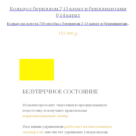
Кольцо с бериллом 2,15 карат и бриллиантами
Ко
0,14 карат
Кольцо из золота 750 пробы с бериллом 2,15 карат и бриллиантами
Ко
0,14 карат
153 000
р.
БЕЗУПРЕЧНОЕ СОСТОЯНИЕ
Изделия проходят тщательную предпродажную
подготовку и получают практически
первоначальный облик
Над вашим украшением
работает целая команда
экспертов
: они чистят украшение ультразвуком,