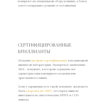
полируют на специальном оборудовании, а белое
золото покрывают родием от потемнения
СЕРТИФИЦИРОВАННЫЕ
БРИЛЛИАНТЫ
Изделия
прошли сертификацию
в независимой
именитой лаборатории. Экспертное заключение
MGL - документ, в котором отражены все
характеристики ювелирного изделия или
драгоценного камня.
Если у украшения есть такой документ, вы можете
быть
уверены на 100%
, что перед вами не
имитация и не синтетические HPHT- и CVD-
алмазы.