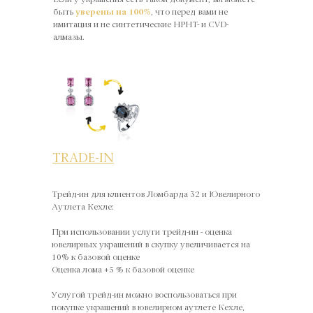
Если у украшения есть такой документ, вы можете
быть
уверены на 100%
, что перед вами не
имитация и не синтетические HPHT- и CVD-
алмазы.
TRADE-IN
Трейд-ин для клиентов Ломбарда 32 и Ювелирного
Аутлета Кехле:
При использовании услуги трейд-ин - оценка
ювелирных украшений в скупку увеличивается на
10% к базовой оценке
Оценка лома +5 % к базовой оценке
Услугой трейд-ин можно воспользоваться при
покупке украшений в ювелирном аутлете Кехле,