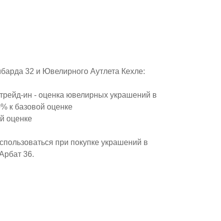
мбарда 32 и Ювелирного Аутлета Кехле:
трейд-ин - оценка ювелирных украшений в
0% к базовой оценке
й оценке
спользоваться при покупке украшений в
Арбат 36.