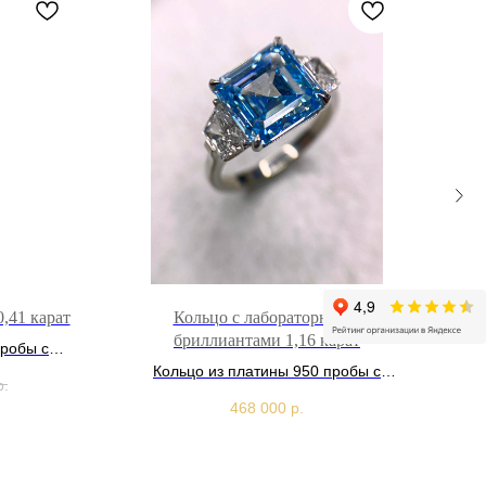
,41 карат
Кольцо с лабораторными
Ко
бриллиантами 1,16 карат
пробы с
карат
Кольцо из платины 950 пробы с
р.
лабораторными бриллиантами 1,16
468 000
р.
карат