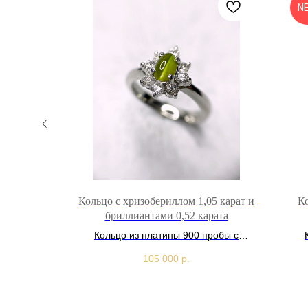
N
,0 карат
Кольцо с хризобериллом 1,05 карат и
Ко
бриллиантами 0,52 карата
пробы с
арат
Кольцо из платины 900 пробы с
хризобериллом 1,05 карат и
руби
105 000
р.
бриллиантами 0,52 карата