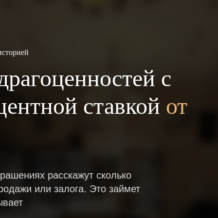
историей
драгоценностей с
центной ставкой
от
рашениях расскажут сколько
родажи или залога. Это займет
ывает