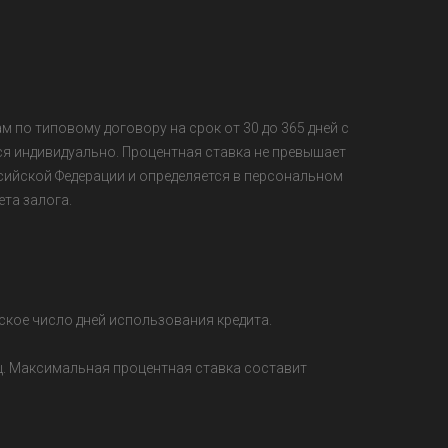
 по типовому договору на срок от 30 до 365 дней с
я индивидуально. Процентная ставка не превышает
ийской Федерации и определяется в персональном
ета залога.
ское число дней использования кредита.
яц. Максимальная процентная ставка составит