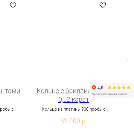
S
антами
Кольцо с бриллиантами
Ко
0,52 карат
1
пробы с
Кольцо из платины 900 пробы с
карат
бриллиантами 0,52 карат
бри
82 000
р.