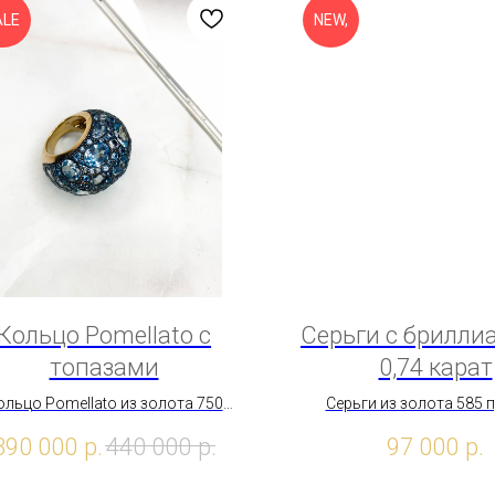
ALE
NEW,
Кольцо Pomellato с
Серьги с брилли
топазами
0,74 карат
ольцо Pomellato из золота 750
Серьги из золота 585 
пробы с топазами
бриллиантами 0,74 
390 000
р.
440 000
р.
97 000
р.