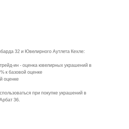
мбарда 32 и Ювелирного Аутлета Кехле:
трейд-ин - оценка ювелирных украшений в
0% к базовой оценке
й оценке
спользоваться при покупке украшений в
Арбат 36.