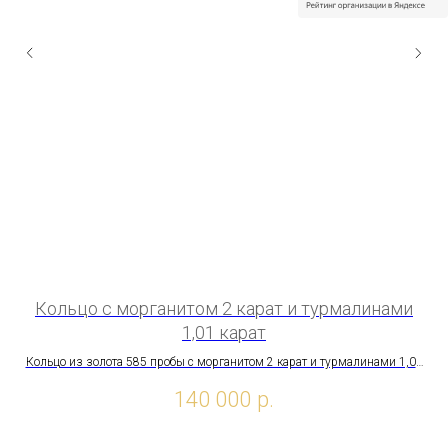
Кольцо с морганитом 2 карат и турмалинами
К
1,01 карат
К
Кольцо из золота 585 пробы с морганитом 2 карат и турмалинами 1,01
карат
140 000
р.