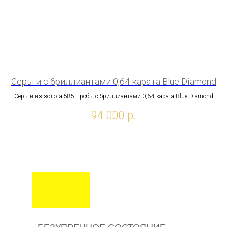
Серьги с бриллиантами 0,64 карата Blue Diamond
К
Серьги из золота 585 пробы c бриллиантами 0,64 карата Blue Diamond
К
94 000
р.