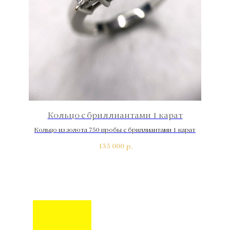
Кольцо с бриллиантами 1 карат
Кольцо из золота 750 пробы с бриллиантами 1 карат
К
135 000
р.