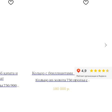
6 карата и
Кольцо с бриллиантами 1,49 карат
Кол
рат
Кольцо из золота 750 пробы с
ы 750/900
бриллиантами 1,49 карат
180 000
р.
6 карата и
ат