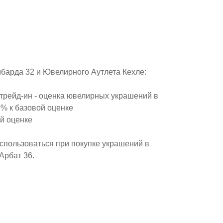
мбарда 32 и Ювелирного Аутлета Кехле:
трейд-ин - оценка ювелирных украшений в
0% к базовой оценке
й оценке
спользоваться при покупке украшений в
Арбат 36.