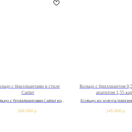
ольцо с бриллиантами в стиле
Кольцо с бриллиантом 0,5
Cartier
апатитом 1,55 ка
льцо c бриллиантами Cartier из
Кольцо из золота/платин
золота 750 пробы
пробы с бриллиантом 0,5
166 000
р.
145 000
р.
апатитом 1,55 кар