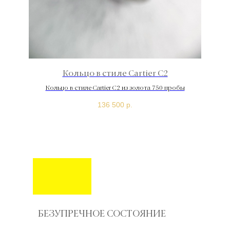
Кольцо в стиле Cartier С2
Кольцо в стиле Cartier С2 из золота 750 пробы
Ко
136 500
р.
БЕЗУПРЕЧНОЕ СОСТОЯНИЕ