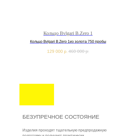
Кольцо Bvlgari B.Zero 1
Ко
Кольцо Bvlgari B.Zero 1из золота 750 пробы
129 000
р.
460 000
р.
БЕЗУПРЕЧНОЕ СОСТОЯНИЕ
Изделия проходят тщательную предпродажную
подготовку и получают практически