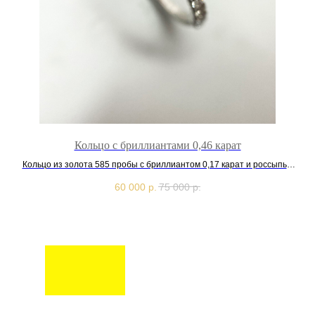
Кольцо с бриллиантами 0,46 карат
Ко
Кольцо из золота 585 пробы с бриллиантом 0,17 карат и россыпью
Кол
0,29 карат
60 000
р.
75 000
р.